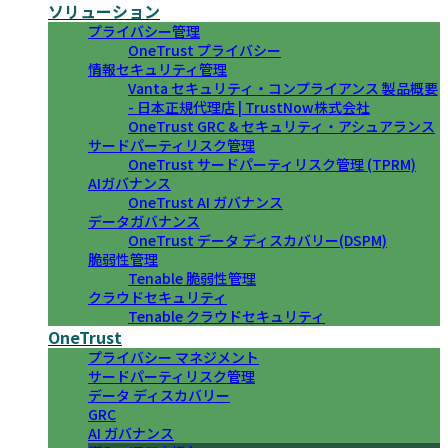
ソリューション
プライバシー管理
OneTrust プライバシー
情報セキュリティ管理
Vanta セキュリティ・コンプライアンス 製品概要
- 日本正規代理店 | TrustNow株式会社
OneTrust GRC & セキュリティ・アシュアランス
サードパーティリスク管理
OneTrust サードパーティリスク管理 (TPRM)
AIガバナンス
OneTrust AI ガバナンス
データガバナンス
OneTrust データ ディスカバリー(DSPM)
脆弱性管理
Tenable 脆弱性管理
クラウドセキュリティ
Tenable クラウドセキュリティ
OneTrust
プライバシー マネジメント
サードパーティリスク管理
データ ディスカバリー
GRC
AI ガバナンス