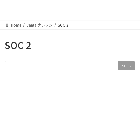
コ
ナ
ン
ビ
テ
ゲ
ン
ー
Home
Vanta ナレッジ
SOC 2
ツ
シ
へ
ョ
ス
ン
SOC 2
キ
に
ッ
移
プ
動
SOC 2