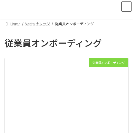
コ
ナ
ン
ビ
テ
ゲ
ン
ー
Home
Vanta ナレッジ
従業員オンボーディング
ツ
シ
へ
ョ
ス
ン
従業員オンボーディング
キ
に
ッ
移
プ
動
従業員オンボーディング