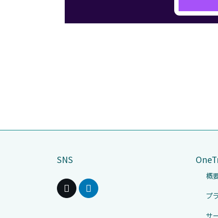
SNS
One
概
プ
サ