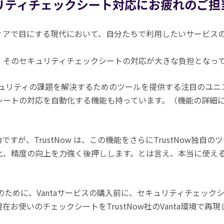
リティチェックシート対応にお疲れのご担
ィアで目にする現代において、自分たちで利用したいサービス
、そのセキュリティチェックシートの対応が大きな負担となっ
のITセキュリティの課題を解決するためのツールを提供する注目のユ
シートの対応を自動化する機能も持っています。（機能の詳細
力ですが、TrustNow は、この機能をさらにTrustNow独
化、精度の向上を力強く後押しします。とは言え、本当に使え
。
客様のために、Vantaサービスの購入前に、セキュリティチェッ
お使いのチェックシートをTrustNow社のVanta環境で再