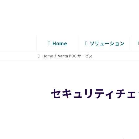
コ
ナ
ン
ビ
テ
ゲ
ン
ー
ツ
シ
へ
ョ
Home
ソリューション
ス
ン
キ
に
Home
Vanta POC サービス
ッ
移
プ
動
セキュリティチェッ