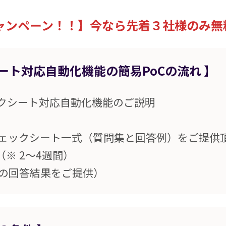
ャンペーン！！】今なら先着３社様のみ無
ート対応自動化機能の簡易PoCの流れ
】
ェックシート対応自動化機能のご説明
チェックシート一式（質問集と回答例）をご提供
築（※ 2～4週間）
での回答結果をご提供）