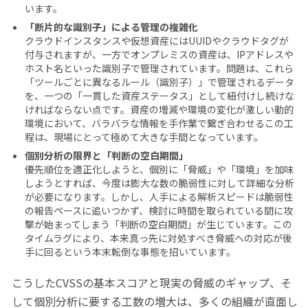
います。
「断片的な識別子」による管理の複雑化
クラウドインスタンスや仮想資産にはUUIDやクラウドタグが
付与されますが、一方でオンプレミスの資産は、IPアドレスや
ホスト名といった識別子で管理されています。問題は、これら
「ツールごとに異なるルール（識別子）」で管理されるデータ
を、一つの「一貫した資産ステータス」として紐付けし続けな
ければならない点です。資産の増減や環境の変化が激しい動的
環境において、バラバラな情報を手作業で繋ぎ合わせるこの工
程は、現場にとって極めて大きな手間となっています。
個別分析の限界と「判断の空白期間」
優先順位を適正化しようと、個別に「脅威」や「環境」を加味
しようとすれば、今度は膨大な数の脆弱性に対して詳細な分析
が必要になります。しかし、人手による解析スピードは脆弱性
の報告ペースに追いつかず、検討に時間を取られている間に攻
撃が始まってしまう「判断の空白期間」が生じています。この
タイムラグにより、本来真っ先に対処すべき脅威への対応が後
手に回るという本末転倒な事態を招いています。
こうしたCVSSの基本スコアと現実の脅威のギャップ、そ
して個別分析に要する工数の増大は、多くの組織が直面し