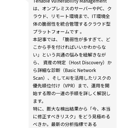
Tenable Vulnerability Management
日
時
は、オンプレミスのサーバーやPC、ク
:
ラウド、リモート環境まで、IT環境全
体の脆弱性を統合管理するクラウド型
プラットフォームです 。
本記事では、「脆弱性が多すぎて、ど
こから手を付ければいいかわからな
い」という共通の悩みを紐解きなが
ら、 資産の特定（Host Discovery）か
ら詳細な診断（Basic Network
Scan）、そしてAIを活用したリスクの
優先順位付け（VPR）まで、運用を開
始する際の一連の手順を詳しく解説し
ます。
特に、膨大な検出結果から「今、本当
に修正すべきリスク」をどう見極める
べきか。最新の分析指標である