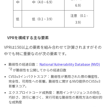
中
中（4.0 ~ 6.9）
6.9）
注意 （0.1 -
低
低（0.1 ~ 3.9）
3.9）
VPRを構成する主な要素
VPRは150以上の要素を組み合わせて計算されますがその
中でも特に重要なのが次の要素です。
脆弱性の経過日数：
National Vulnerability Database (NVD)
*2)
が脆弱性を公開してからの経過日数
CVSSv3インパクトスコア： 脆弱性が悪用された際の機密性、
完全性、可用性への影響。脆弱性に関するNVD提供のCVSSv3
影響スコア。
エクスプロイトコード成熟度： 悪用インテリジェンスの存在、
巧妙さ、流行に基づく、実行可能な脆弱性の悪用方法の相対的
な成熟度