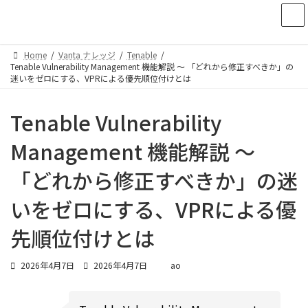
コ
ナ
ン
ビ
テ
ゲ
ン
ー
Home
Vanta ナレッジ
Tenable
ツ
シ
Tenable Vulnerability Management 機能解説 ～ 「どれから修正すべきか」の
へ
ョ
迷いをゼロにする、VPRによる優先順位付けとは
ス
ン
キ
に
Tenable Vulnerability
ッ
移
プ
動
Management 機能解説 ～
「どれから修正すべきか」の迷
いをゼロにする、VPRによる優
先順位付けとは
最
2026年4月7日
2026年4月7日
ao
終
更
新