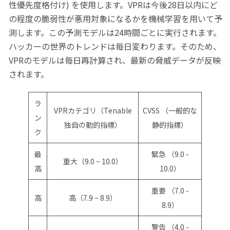
性優先度格付け) を使用します。VPRは今後28日以内にど
の程度の脆弱性が悪用対象になるかを機械学習を用いて予
測します。この予測モデルは24時間ごとに実行されます。
ハッカーの世界のトレンドは毎日変わります。そのため、
VPRのモデルは毎日再計算され、最新の脅威データが反映
されます。
ラ
VPRカテゴリ（Tenable
CVSS （一般的な
ン
独自の動的指標）
静的指標）
ク
最
緊急 （9.0 -
重大（9.0 ~ 10.0）
高
10.0）
重要 （7.0 -
高
高（7.9 ~ 8.9）
8.9）
警告 （4.0 -