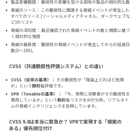
製品影響範囲： 脆弱性の影響を受ける固有の製品の相対的な数
脅威のソース： この脆弱性に関連する脅威イベントが発生した
すべてのソース (ソーシャルメディアチャネル、ダークウェブな
ど)のリスト
脅威の深刻度： 最近確認された脅威イベントの数と頻度に基づ
く相対的な強度
脅威の最新度： 脆弱性の脅威イベントが発生してからの経過日
数(0～180)。
CVSS（共通脆弱性評価システム）との違い
CVSS（従来の基準）：
その脆弱性が「理論上どれほど危険
か」という
静的な
評価です。
VPR（Tenableの基準）：
「今、実際に攻撃者がその脆弱性を
悪用しているか」という
動的な
リスクをAIが分析。リアルタイ
ムの脅威インテリジェンスを反映しています。
CVSS 9.8は本当に緊急か？ VPRで実現する「根拠の
ある」優先順位付け