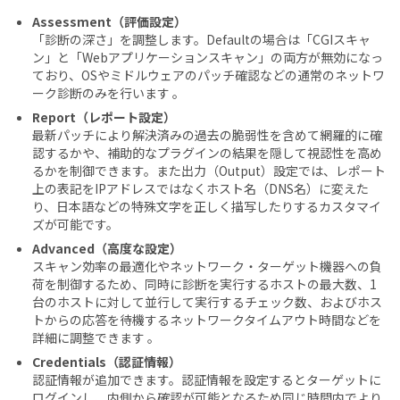
Assessment（評価設定）
「診断の深さ」を調整します。Defaultの場合は「CGIスキャ
ン」と「Webアプリケーションスキャン」の両方が無効になっ
ており、OSやミドルウェアのパッチ確認などの通常のネットワ
ーク診断のみを行います 。
Report（レポート設定）
最新パッチにより解決済みの過去の脆弱性を含めて網羅的に確
認するかや、補助的なプラグインの結果を隠して視認性を高め
るかを制御できます。また出力（Output）設定では、レポート
上の表記をIPアドレスではなくホスト名（DNS名）に変えた
り、日本語などの特殊文字を正しく描写したりするカスタマイ
ズが可能です。
Advanced（高度な設定）
スキャン効率の最適化やネットワーク・ターゲット機器への負
荷を制御するため、同時に診断を実行するホストの最大数、1
台のホストに対して並行して実行するチェック数、およびホス
トからの応答を待機するネットワークタイムアウト時間などを
詳細に調整できます 。
Credentials（認証情報）
認証情報が追加できます。認証情報を設定するとターゲットに
ログインし、内側から確認が可能となるため同じ時間内でより