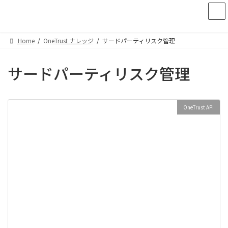
コ
ナ
ン
ビ
テ
ゲ
ン
ー
Home
OneTrust ナレッジ
サードパーティリスク管理
ツ
シ
へ
ョ
ス
ン
サードパーティリスク管理
キ
に
ッ
移
プ
動
OneTrust API