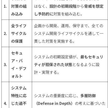
1.
対策の組
はなく、
設計の初期段階
から
脅威を想定
み込み
し予防的に
対策を組み込む。
全ライフ
企画から開発、運用、保守まで、全ての
2.
サイクル
システム開発ライフサイクルを通して一
の保護
貫した対策を実施する。
セキュ
システムの初期設定値が、
最もセキュリ
ア・バ
3.
ティが担保された状態
となるように設
イ・デフ
計・実現する。
ォルト
システム
特性に応
システムの重要度に応じ、
多層防御
4.
じた過不
（Defense in Depth）
の考えに基づいた