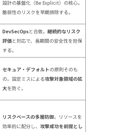
設計の基盤化（Be Explicit）の核心。
脆弱性のリスクを早期排除する。
DevSecOps
と合致。
継続的なリスク
評価
と対応で、長期間の安全性を担保
する。
セキュア・デフォルト
の原則そのも
の。設定ミスによる
攻撃対象領域の拡
大
を防ぐ。
リスクベースの多層防御
。リソースを
効率的に配分し、
攻撃成功を前提とし