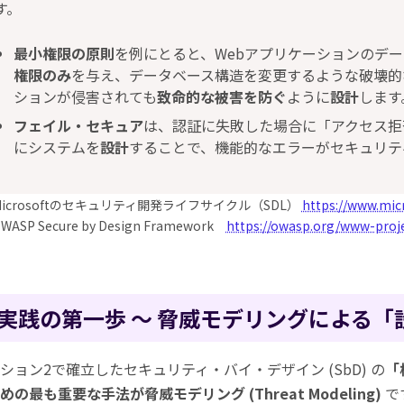
す。
最小権限の原則
を例にとると、Webアプリケーションのデ
権限のみ
を与え、データベース構造を変更するような破壊的
ションが侵害されても
致命的な被害を防ぐ
ように
設計
します
フェイル・セキュア
は、認証に失敗した場合に「アクセス拒
にシステムを
設計
することで、機能的なエラーがセキュリテ
) Microsoftのセキュリティ開発ライフサイクル（SDL）
https://www.mic
OWASP Secure by Design Framework
https://owasp.org/www-proj
実践の第一歩 ～ 脅威モデリングによる「
ション2で確立したセキュリティ・バイ・デザイン (SbD) の
「
めの最も重要な手法が脅威モデリング (Threat Modeling)
で