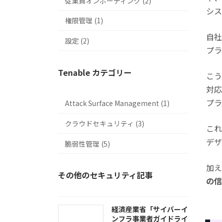
従業員オンボーディング (2)
シス
権限管理 (1)
自社
設定 (2)
プラ
Tenable カテゴリー
こう
対応
プラ
Attack Surface Management (1)
クラウドセキュリティ (3)
これ
デザ
脆弱性管理 (5)
加え
その他のセキュリティ記事
の信
経済産業省「サイバーイ
ンフラ事業者ガイドライ