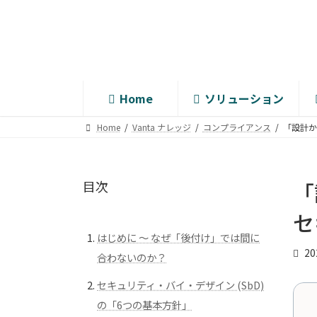
コ
ナ
ン
ビ
テ
ゲ
ン
ー
ツ
シ
へ
ョ
Home
ソリューション
ス
ン
キ
に
Home
Vanta ナレッジ
コンプライアンス
「設計か
ッ
移
プ
動
目次
「
セ
はじめに ～ なぜ「後付け」では間に
2
合わないのか？
セキュリティ・バイ・デザイン (SbD)
の「6つの基本方針」