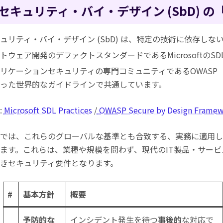
セキュリティ・バイ・デザイン (SbD) 
ュリティ・バイ・デザイン (SbD) は、特定の技術に依存しな
トウェア開発のデファクトスタンダードであるMicrosoftのSDL（Securi
リケーションセキュリティの専門コミュニティであるOWASP（Open Web A
った世界的なガイドラインで共通しています。
:
Microsoft SDL Practices
/
OWASP Secure by Design Frame
では、これらのグローバルな基準とも合致する、実務に適用し
ます。これらは、業種や規模を問わず、現代のIT製品・サー
きセキュリティ要件となります。
#
基本方針
概要
予防的な
インシデント発生を待つ
事後的
な対応で