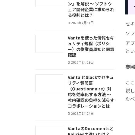
ン」を解説 ～ ソフトウ
ェア開発企業に求められ
る役割とは？
セキ
2026年7月31日
ソフ
Vantaを使った情報セキ
アプ
ュリティ規程（ポリシ
ー）の従業員周知と同意
とい
確認
2026年7月29日
参照
Vanta とSlackでセキュ
ここ
リティ質問票
（Questionnaire）対
説し
応を効率化する方法 ～
むべ
社内確認の負担を減らす
コラボレーションとは
2026年7月24日
VantaのDocumentsと
Policiesの違いとは？