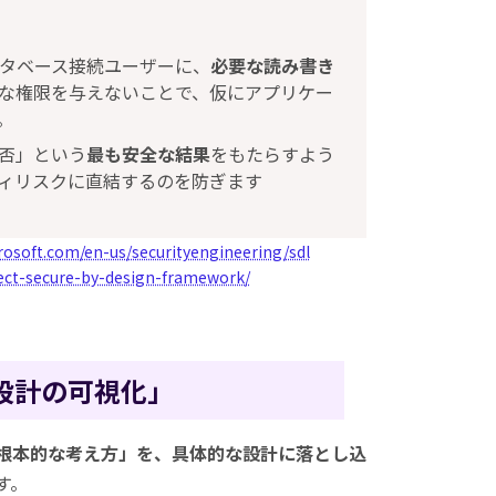
ータベース接続ユーザーに、
必要な読み書き
な権限を与えないことで、仮にアプリケー
。
否」という
最も安全な結果
をもたらすよう
ィリスクに直結するのを防ぎます
rosoft.com/en-us/securityengineering/sdl
ect-secure-by-design-framework/
設計の可視化」
根本的な考え方」を、具体的な設計に落とし込
す。