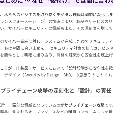
はじめに ～ なぜ「後付け」では間に合わ
、私たちのビジネスを取り巻くデジタル環境は劇的に変化しま
ランスフォーメーション）の加速により、製品やサービスのリ
い、サイバーセキュリティの脅威もまた、その深刻度を増して
のサイバー脅威に対し、システムが完成した後でセキュリティ
、もはや間に合いません。 セキュリティ対策の核心は、ビジ
を要件として明確に組み込み、開発の源流から安全性を底上げ
こそが、IT製品・サービスにおいて「設計段階から安全性を
・デザイン（Security by Design：SbD）の思想そのものです
サプライチェーン攻撃の深刻化と「設計」の責任
近年、深刻な脅威となっているのが
サプライチェーン攻撃
です
製品に含まれるオープンソースなどの利用コンポーネントを足