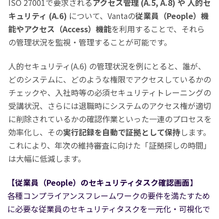
ISO 27001で要求される
アクセス管理 (A.5, A.8) や 人的セ
キュリティ (A.6)
について、Vantaの
従業員（People）機
能やアクセス（Access）機能
を利用することで、それら
の管理状況を監視・管理することが可能です。
人的セキュリティ(A.6) の管理状況を例にとると、誰が、
どのシステムに、どのような権限でアクセスしているかの
チェックや、入社時等の必須セキュリティトレーニングの
受講状況、さらには退職時にシステムのアクセス権が適切
に削除されているかの確認作業といった一連のプロセスを
効率化し、その
実行記録を自動で証拠として保持
します。
これにより、年次の維持審査に向けた「証拠探しの時間」
は大幅に低減します。
【従業員（People）のセキュリティタスク確認画面
】
各種コンプライアンスフレームワークの要件を満たすため
に必要な従業員のセキュリティタスクを一元化・可視化で