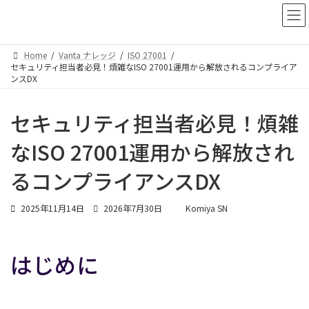
コ
ナ
ン
ビ
テ
ゲ
ン
ー
Home
Vanta ナレッジ
ISO 27001
ツ
シ
セキュリティ担当者必見！煩雑なISO 27001運用から解放されるコンプライア
へ
ョ
ンスDX
ス
ン
キ
に
セキュリティ担当者必見！煩雑
ッ
移
プ
動
なISO 27001運用から解放され
るコンプライアンスDX
最
2025年11月14日
2026年7月30日
Komiya SN
終
更
新
はじめに
日
時
: