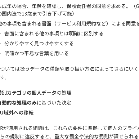
未成年の場合、
年齢
を確認し、保護責任者の同意を求める。（GD
の国内法で13歳まで引き下げ可能）
他の事項も含まれる
書面
（サービス利用規約など）による同意
書面に含まれる他の事項とは明確に区別する
分かりやすく見つけやすくする
明確かつ平易な言葉を用いる
ついては扱うデータの種類や取り扱い方法によってさらにいく
す。
特別カテゴリの個人データ
の処理
自動的な処理のみ
に基づいた決定
EU域外への移転
PRが適用される組織は、これらの要件に準拠して個人のプラ
らの規制に違反すると、重大な罰金や法的な罰則が課せられる