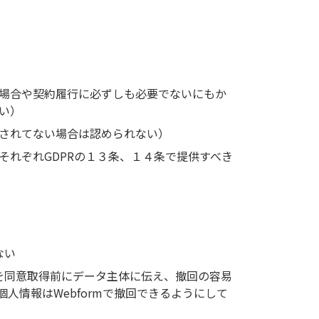
。
場合や契約履行に必ずしも必要でないにもか
い）
されてない場合は認められない）
それぞれGDPRの１３条、１４条で提供すべき
ない
を同意取得前にデータ主体に伝え、撤回の容易
個人情報はWebformで撤回できるようにして