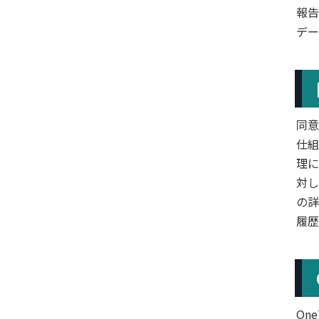
報告
デー
同意
仕組
理に
対し
の詳
履歴
On