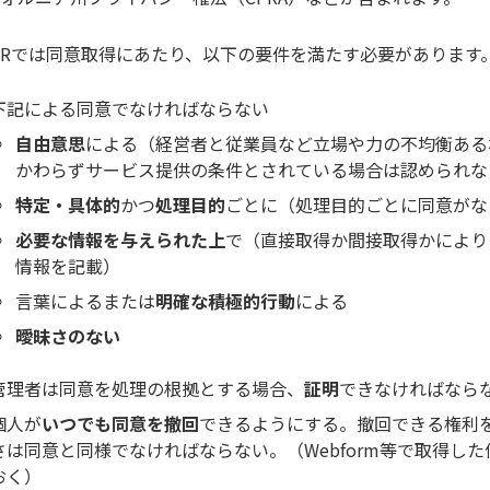
PRでは同意取得にあたり、以下の要件を満たす必要があります
下記による同意でなければならない
自由意思
による（経営者と従業員など立場や力の不均衡ある
かわらずサービス提供の条件とされている場合は認められな
特定・具体的
かつ
処理目的
ごとに（処理目的ごとに同意がな
必要な情報を与えられた上
で（直接取得か間接取得かにより
情報を記載）
言葉によるまたは
明確な積極的行動
による
曖昧さのない
管理者は同意を処理の根拠とする場合、
証明
できなければなら
個人が
いつでも同意を撤回
できるようにする。撤回できる権利
さは同意と同様でなければならない。（Webform等で取得した
おく）