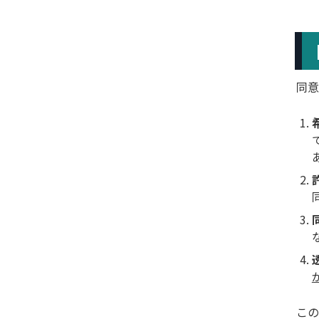
同意
この