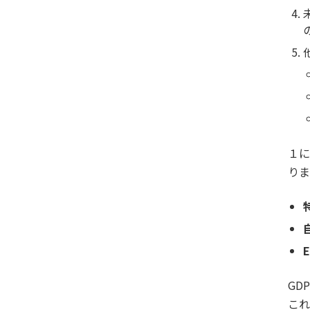
１に
りま
GD
これ