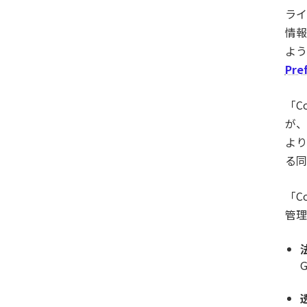
ライ
情報
よう
Pre
「C
が、
より
る同
「C
管理