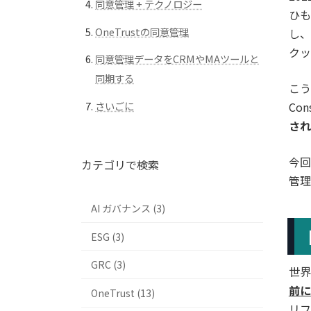
同意管理 + テクノロジー
ひも
OneTrustの同意管理
し、
クッ
同意管理データをCRMやMAツールと
同期する
こう
Co
さいごに
され
今回
カテゴリで検索
管理
AI ガバナンス (3)
ESG (3)
GRC (3)
世界
前に
OneTrust (13)
リフ