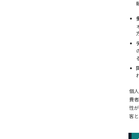
個人
費者
性が
客と