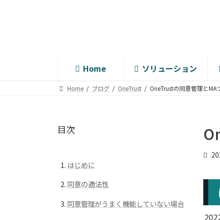
コ
ナ
ン
ビ
テ
ゲ
ン
ー
ツ
シ
へ
ョ
Home
ソリューション
ス
ン
キ
に
Home
ブログ
OneTrust
OneTrustの同意管理と
ッ
移
プ
動
目次
O
2
はじめに
同意の適法性
同意管理がうまく機能していない場合
20