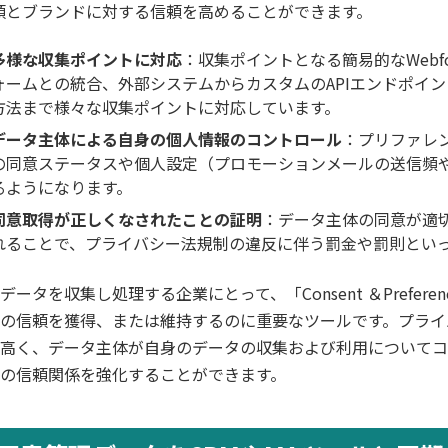
頼とブランドに対する信頼を高めることができます。
多様な収集ポイントに対応
：収集ポイントとなる簡易的なWeb
ォームとの統合、外部システムからカスタムのAPIエンドポイ
方法まで様々な収集ポイントに対応しています。
データ主体による自身の個人情報のコントロール
：プリファレ
の同意ステータスや個人設定（プロモーションメールの送信頻
るようになります。
同意取得が正しくなされたことの証明
：データ主体の同意が適
れることで、プライバシー法規制の違反に伴う罰金や罰則とい
データを収集し処理する企業にとって、「Consent ＆Preferen
の信頼を獲得、または維持するのに重要なツールです。プライ
高く、データ主体が自身のデータの収集および利用についてコ
の信頼関係を強化することができます。