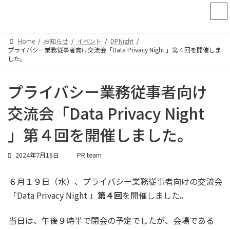
コ
ナ
ン
ビ
テ
ゲ
ン
ー
Home
お知らせ
イベント
DPNight
ツ
シ
プライバシー業務従事者向け交流会「Data Privacy Night 」第４回を開催しま
へ
ョ
した。
ス
ン
キ
に
プライバシー業務従事者向け
ッ
移
プ
動
交流会「Data Privacy Night
」第４回を開催しました。
2024年7月16日
PR team
６月１９日（水）、プライバシー業務従事者向けの交流会
「Data Privacy Night 」
第４回
を開催しました。
当日は、午後９時半で閉会の予定でしたが、会場である