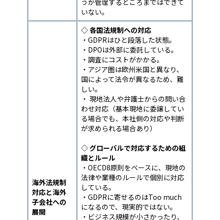
うか管理するところまではできて
いない。
◇ 各国法規制への対応
・GDPRはひと段落した状態。
・DPOは外部に委託している。
・調査にコストがかかる。
・アジア圏は欧州米国と異なり、
国によって法令が異なるため、難
しい。
・ 現地法人や弁護士からの問い合
わせ対応（基本現地に委譲してい
る場合でも、本社側の対応や判断
が求められる場合あり）
◇ グローバルで対応するための組
織とルール
・OECD8原則をベースに、現地の
法律や業種のルールで個別に対応
海外法規制
している。
対応と海外
・GDPRに寄せるのはToo much
子会社への
になるので、現実的ではない。
展開
・ビジネス規模が小さかったり、