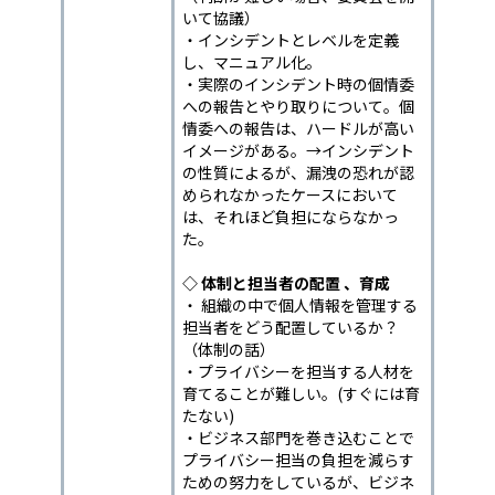
いて協議）
・インシデントとレベルを定義
し、マニュアル化。
・実際のインシデント時の個情委
への報告とやり取りについて。個
情委への報告は、ハードルが高い
イメージがある。→インシデント
の性質によるが、漏洩の恐れが認
められなかったケースにおいて
は、それほど負担にならなかっ
た。
◇ 体制と担当者の配置 、育成
・ 組織の中で個人情報を管理する
担当者をどう配置しているか？
（体制の話）
・プライバシーを担当する人材を
育てることが難しい。(すぐには育
たない)
・ビジネス部門を巻き込むことで
プライバシー担当の負担を減らす
ための努力をしているが、ビジネ