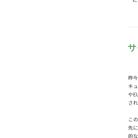
サ
昨今
キュ
やE
され
この
先に
的な