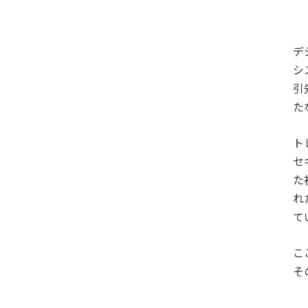
デ
シ
引
た
ト
セ
た
れ
て
こ
そ