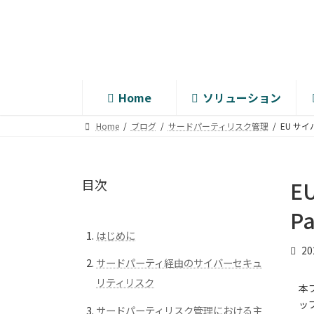
コ
ナ
ン
ビ
テ
ゲ
ン
ー
ツ
シ
へ
ョ
Home
ソリューション
ス
ン
キ
に
Home
ブログ
サードパーティリスク管理
EU サ
ッ
移
プ
動
目次
E
Pa
はじめに
2
サードパーティ経由のサイバーセキュ
リティリスク
本
ッ
サードパーティリスク管理における主