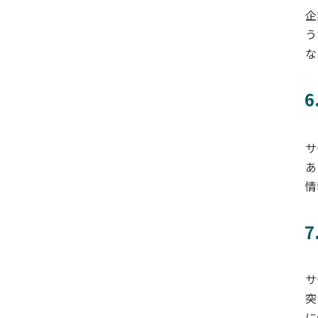
企
う
な
サ
あ
情
サ
突
に