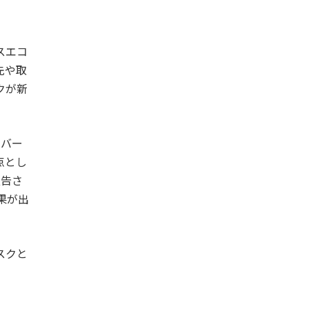
スエコ
先や取
クが新
イバー
点とし
報告さ
果が出
スクと