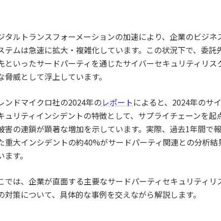
ジタルトランスフォーメーションの加速により、企業のビジネ
ステムは急速に拡大・複雑化しています。この状況下で、委託
先といったサードパーティを通じたサイバーセキュリティリス
な脅威として浮上しています。
レンドマイクロ社の2024年の
レポート
によると、2024年のサ
キュリティインシデントの特徴として、サプライチェーンを起
被害の連鎖が顕著な増加を示しています。実際、過去1年間で
た重大インシデントの約40%がサードパーティ関連との分析結
います。
こでは、企業が直面する主要なサードパーティセキュリティリ
の対策について、具体的な事例を交えながら解説します。