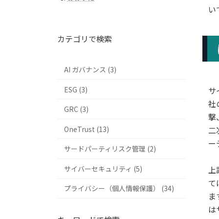
い
カテゴリで検索
AI ガバナンス (3)
ESG (3)
サ
社
GRC (3)
撃
二
OneTrust (13)
ー
サードパーティリスク管理 (2)
上
サイバーセキュリティ (5)
て
プライバシー（個人情報保護） (34)
ま
は