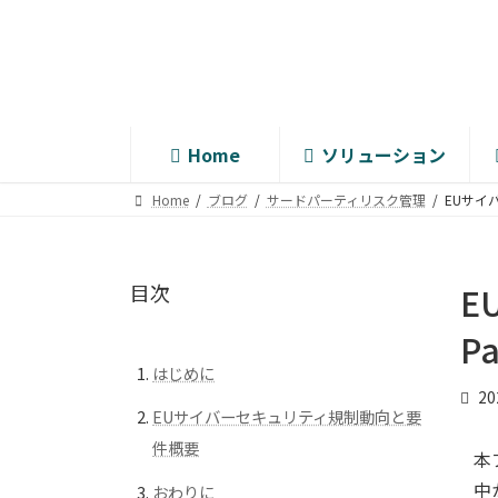
コ
ナ
ン
ビ
テ
ゲ
ン
ー
ツ
シ
へ
ョ
Home
ソリューション
ス
ン
キ
に
Home
ブログ
サードパーティリスク管理
EUサイ
ッ
移
プ
動
目次
E
Pa
はじめに
2
EUサイバーセキュリティ規制動向と要
件概要
本
中
おわりに