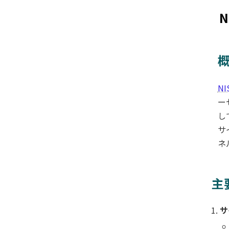
NI
ー
し
サ
ネ
主
サ