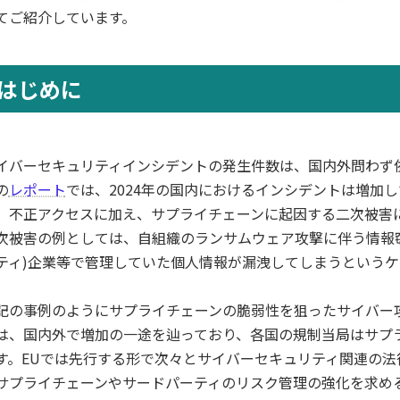
てご紹介しています。
はじめに
イバーセキュリティインシデントの発生件数は、国内外問わず
の
レポート
では、2024年の国内におけるインシデントは増加
、不正アクセスに加え、サプライチェーンに起因する二次被害
次被害の例としては、自組織のランサムウェア攻撃に伴う情報
ティ)企業等で管理していた個人情報が漏洩してしまうというケ
記の事例のようにサプライチェーンの脆弱性を狙ったサイバー
は、国内外で増加の一途を辿っており、各国の規制当局はサプ
す。EUでは先行する形で次々とサイバーセキュリティ関連の
サプライチェーンやサードパーティのリスク管理の強化を求め