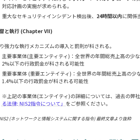
対応計画の実施が求められる。
重大なセキュリティインシデント検出後、
24時間以内
に関係
督と執行 (Chapter VII)
り強力な執行メカニズムの導入と罰則が科される。
主要事業体(主要エンティティ)：全世界の年間総売上高の少な
2%以下の行政罰金が科される可能性
重要事業体 (重要エンテイティ)：全世界の年間総売上高の少
1.4%以下の行政罰金が科される可能性
※上記の事業体(エンテイティ)の詳細については、過去の弊
る法律: NIS2指令について」
をご参照ください。
NIS2 (ネットワークと情報システムに関する指令)
最終文章より抜粋