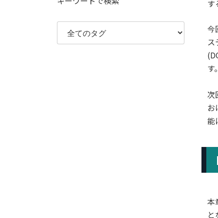
キーワードで検索
す
今
ス
(
す
次
お
能
本
と