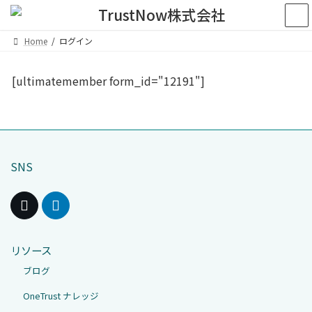
コ
ナ
ン
ビ
テ
ゲ
Home
ログイン
ン
ー
ツ
シ
へ
ョ
[ultimatemember form_id="12191"]
ス
ン
キ
に
ッ
移
プ
動
SNS
リソース
ブログ
OneTrust ナレッジ