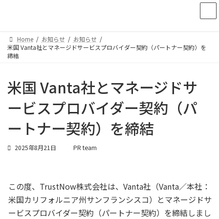
コ
ナ
ン
ビ
テ
ゲ
ン
ー
Home
お知らせ
お知らせ
ツ
シ
米国 Vanta社とマネージドサービスプロバイダー契約（パートナー契約）を
へ
ョ
締結
ス
ン
キ
に
米国 Vanta社とマネージドサ
ッ
移
プ
動
ービスプロバイダー契約（パ
ートナー契約）を締結
2025年8月21日
PR team
この度、TrustNow株式会社は、Vanta社（Vanta／本社：
米国カリフォルニア州サンフランシスコ）とマネージドサ
ービスプロバイダー契約（パートナー契約）を締結しまし